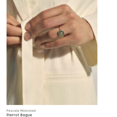
Pascale Mon
Pascale Monvoisin
Ginger Bra
Pierrot Bague