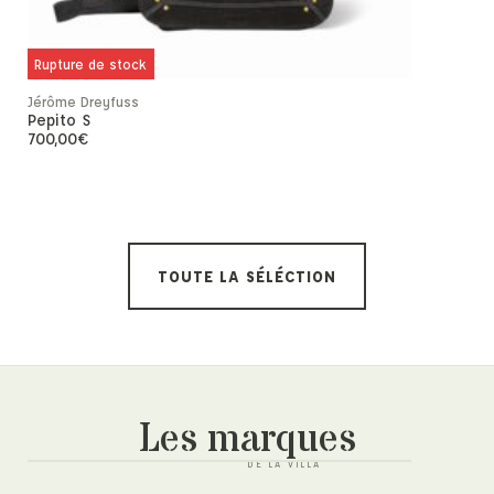
Rupture de stock
Jérôme Dreyfuss
Pepito S
700,00
€
Rupture de
Jérôme Drey
Paco
500,00
€
TOUTE LA SÉLÉCTION
Les marques