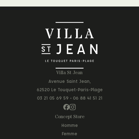
Villa St Jean
Avenue Saint Jean,
62520 Le Touquet-Paris-Plage
03 21 05 69 59
•
06 88 41 51 21
Concept Store
Homme
Femme