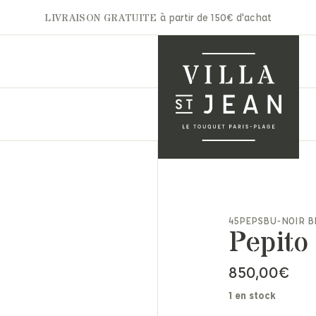
LIVRAISON GRATUITE
à partir de 150€ d'achat
A.P.C
Gertrude
Aurélie Bidermann
Ghoud
nets & Casquettes
Autry
Hidnander
45PEPSBU-NOIR B
ntures
Pepito
Barbara Bui
Jacob Cohën
arpes & Étoles
Bon Parfumeur
JAKKE
ts & Moufles
850,00
€
Cala 1789
Jérôme Dreyfuss
ettes
Carhartt
Laurence Bras
ite maroquinerie
1 en stock
Claris Virot
Les Bonnes Soeurs
s