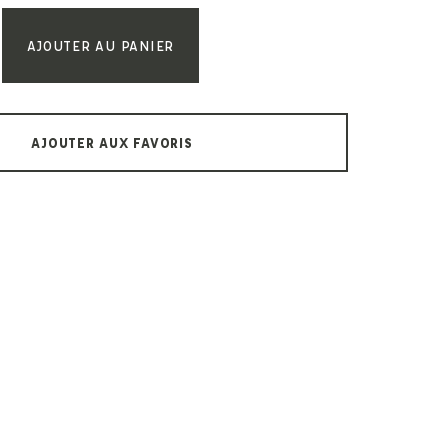
Paul & Shark
Veja
Paul Smith
AJOUTER AU PANIER
Peuterey
AJOUTER AUX FAVORIS