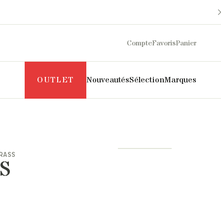
Compte
Favoris
Panier
OUTLET
Nouveautés
Sélection
Marques
Maison Sarah Lavoine
Philippe Model
Margaux Lonnberg
Puraai
RASS
Mother
Pyrenex
 S
Naghedi
Roseanna
New Balance
Salomon
NN07
SOEUR
Norse Projects
The Mercer Brand
Pascale Monvoisin
UGG