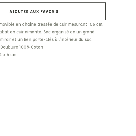
Paul & Shark
Veja
AJOUTER AUX FAVORIS
Paul Smith
Peuterey
movible en chaîne tressée de cuir mesurant 105 cm.
abat en cuir aimanté. Sac organisé en un grand
roir et un lien porte-clés à l’intérieur du sac.
 Doublure 100% Coton
12 x 6 cm