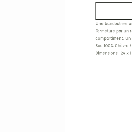
Etonic
Les Eaux Primordiales
From Future
Levi's
Fusalp
Maison Kitsuné
Une bandoulière a
Fermeture par un r
compartiment. Un mi
Sac 100% Chèvre /
Dimensions : 24 x 