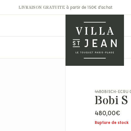
LIVRAISON GRATUITE
à partir de 150€ d'achat
A.P.C
Gertrude
Aurélie Bidermann
Ghoud
nets & Casquettes
Autry
Hidnander
44BOBISCH-ECRU 
ntures
Bobi S
Barbara Bui
Jacob Cohën
arpes & Étoles
Bon Parfumeur
JAKKE
ts & Moufles
480,00
€
Cala 1789
Jérôme Dreyfuss
ettes
Carhartt
Laurence Bras
ite maroquinerie
Rupture de stock
Claris Virot
Les Bonnes Soeurs
s