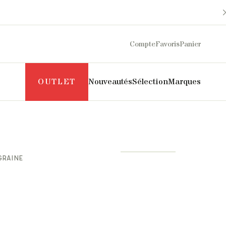
Compte
Favoris
Panier
OUTLET
Nouveautés
Sélection
Marques
Maison Sarah Lavoine
Philippe Model
Margaux Lonnberg
Puraai
GRAINE
Mother
Pyrenex
Naghedi
Roseanna
New Balance
Salomon
NN07
SOEUR
Norse Projects
The Mercer Brand
Pascale Monvoisin
UGG