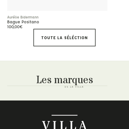
Rupture de
Aurélie Bidermann
Aurélie Bid
Bague Positano
Créoles Po
100,00
€
210,00
€
TOUTE LA SÉLÉCTION
Les marques