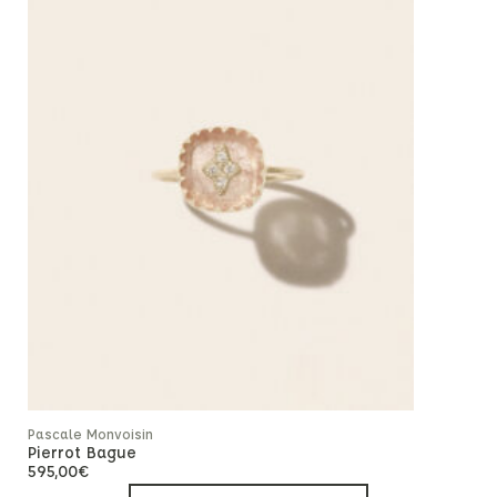
Pascale Monvoisin
Pascale Mon
Pierrot Bague
Bague Bow
595,00
€
750,00
€