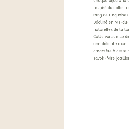
chaque bijou une c
Inspiré du collier 
rang de turquoises
Décliné en ras-du-
naturelles de la tur
Cette version se d
une délicate roue 
caractère à cette c
savoir-faire joaill