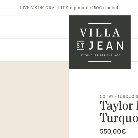
LIVRAISON GRATUITE
à partir de 150€ d'achat
A.P.C
Gertrude
Aurélie Bidermann
Ghoud
nets & Casquettes
Autry
Hidnander
CO TAY1-TURQUOI
ntures
Taylor 
Barbara Bui
Jacob Cohën
arpes & Étoles
Bon Parfumeur
JAKKE
ts & Moufles
Turquo
Cala 1789
Jérôme Dreyfuss
ettes
Carhartt
Laurence Bras
ite maroquinerie
550,00
€
Claris Virot
Les Bonnes Soeurs
s