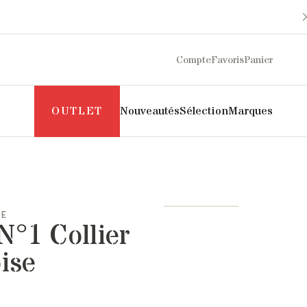
Compte
Favoris
Panier
OUTLET
Nouveautés
Sélection
Marques
Maison Sarah Lavoine
Philippe Model
Margaux Lonnberg
Puraai
SE
Mother
Pyrenex
N°1 Collier
Naghedi
Roseanna
New Balance
Salomon
ise
NN07
SOEUR
Norse Projects
The Mercer Brand
Pascale Monvoisin
UGG