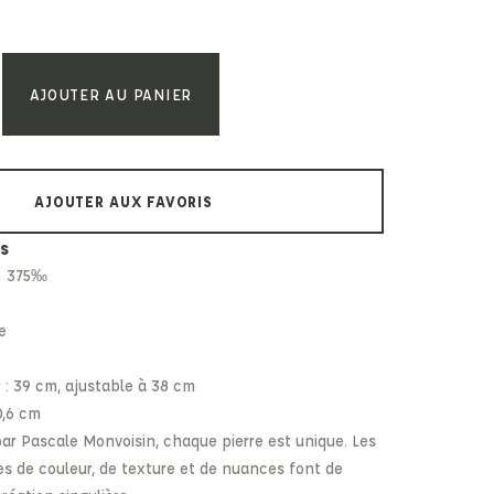
Paul & Shark
Veja
Paul Smith
Peuterey
AJOUTER AU PANIER
AJOUTER AUX FAVORIS
s
 – 375‰
e
r : 39 cm, ajustable à 38 cm
0,6 cm
par Pascale Monvoisin, chaque pierre est unique. Les
les de couleur, de texture et de nuances font de