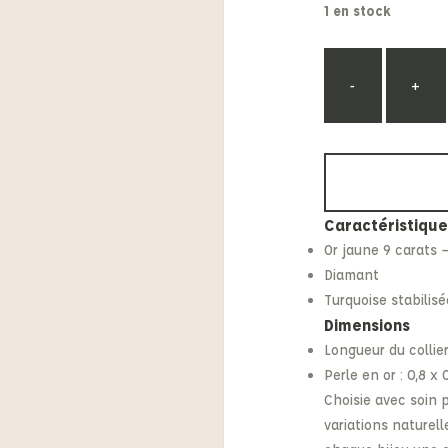
1 en stock
Etonic
Les Eaux Primordiales
From Future
Levi's
Fusalp
Maison Kitsuné
-
+
Caractéristique
Or jaune 9 carats
Diamant
Turquoise stabilisé
Dimensions
Longueur du collie
Perle en or : 0,8 x 
Choisie avec soin 
variations naturel