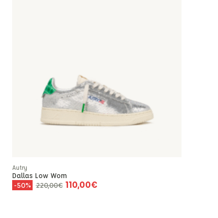
Autry
Dallas Low Wom
110,00
€
220,00
€
-50%