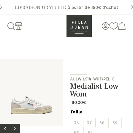
LIVRAISON GRATUITE
à partir de 150€ d'achat
AULW LS14-WHT/PELIC
Medialist Low
Wom
180,00
€
Taille
36
37
38
39
40
41