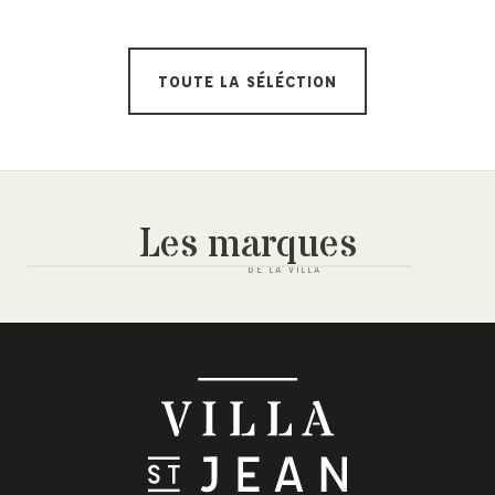
Autry
Windspin 
185,00
€
TOUTE LA SÉLÉCTION
Les marques