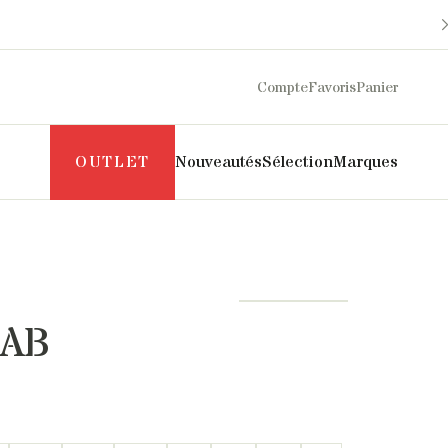
Compte
Favoris
Panier
OUTLET
Nouveautés
Sélection
Marques
Maison Sarah Lavoine
Philippe Model
Margaux Lonnberg
Puraai
Mother
Pyrenex
0AB
Naghedi
Roseanna
New Balance
Salomon
NN07
SOEUR
Norse Projects
The Mercer Brand
Pascale Monvoisin
UGG