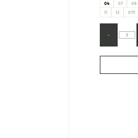
04
07
08
Etonic
Les Eaux Primordiales
From Future
Levi's
11
12
075
Fusalp
Maison Kitsuné
-