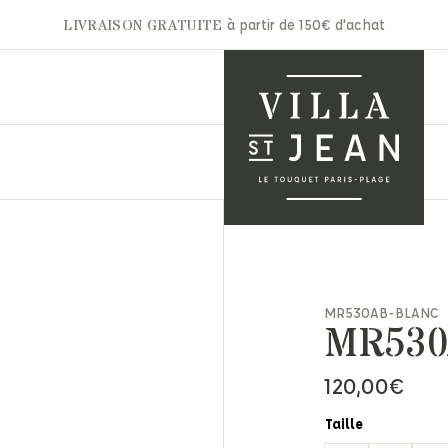
LIVRAISON GRATUITE
à partir de 150€ d'achat
A.P.C
Gertrude
Aurélie Bidermann
Ghoud
nets & Casquettes
Autry
Hidnander
MR530AB-BLANC
ntures
MR53
Barbara Bui
Jacob Cohën
arpes & Étoles
Bon Parfumeur
JAKKE
ts & Moufles
120,00
€
Cala 1789
Jérôme Dreyfuss
ettes
Carhartt
Laurence Bras
ite maroquinerie
Taille
Claris Virot
Les Bonnes Soeurs
s