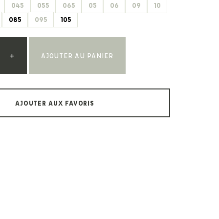
045
055
065
05
06
09
10
Paul & Shark
Veja
Paul Smith
085
095
105
Peuterey
+
AJOUTER AU PANIER
AJOUTER AUX FAVORIS