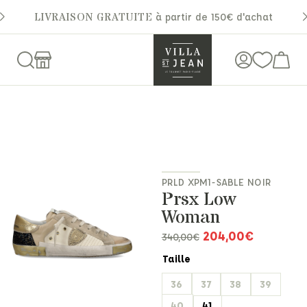
LIVRAISON GRATUITE
à partir de 150€ d'achat
PRLD XPM1-SABLE NOIR
Prsx Low
Woman
204,00
€
340,00
€
Taille
36
37
38
39
40
41