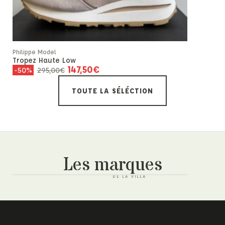
Philippe Mod
Tropez H
290
-40%
Philippe Model
Tropez Haute Low
147,50
€
295,00
€
-50%
TOUTE LA SÉLÉCTION
Les marques