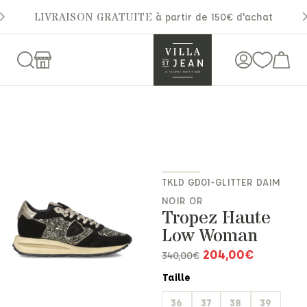
LIVRAISON GRATUITE
à partir de 150€ d'achat
TKLD GD01-GLITTER DAIM
NOIR OR
Tropez Haute
Low Woman
204,00
€
340,00
€
Taille
36
37
38
39