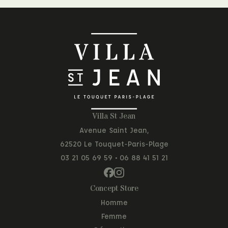
Villa St Jean
Avenue Saint Jean,
62520 Le Touquet-Paris-Plage
03 21 05 69 59
•
06 88 41 51 21
Concept Store
Homme
Femme