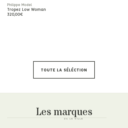
Philippe Model
Tropez Low Woman
320,00
€
Rupture de
Philippe Mod
Prsx Low 
410,00
€
TOUTE LA SÉLÉCTION
Les marques