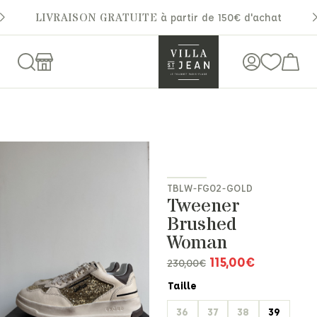
LIVRAISON GRATUITE
à partir de 150€ d'achat
TBLW-FG02-GOLD
Tweener
Brushed
Woman
115,00
€
230,00
€
Taille
36
37
38
39