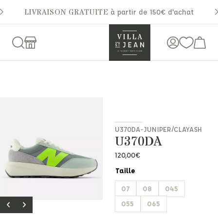
LIVRAISON GRATUITE
à partir de 150€ d'achat
U370DA-JUNIPER/CLAYASH
U370DA
120,00
€
Taille
07
08
045
055
065