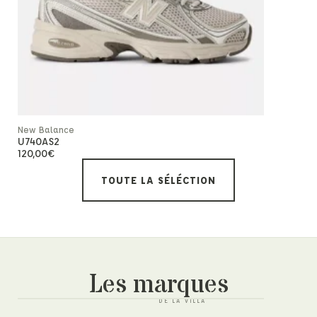
Rupture de
New Balance
New Balanc
U740AS2
Ms327asl
120,00
€
130,00
€
TOUTE LA SÉLÉCTION
Les marques