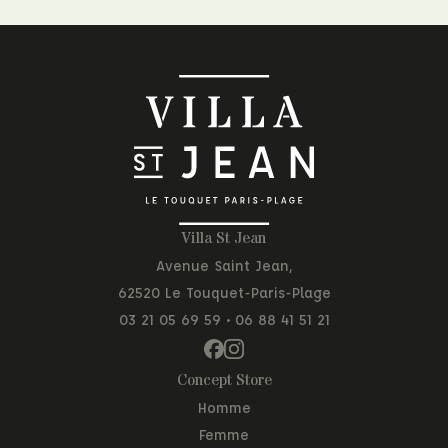
Villa St Jean
Avenue Saint Jean,
62520 Le Touquet-Paris-Plage
03 21 05 69 59
•
06 88 41 51 21
Concept Store
Homme
Femme