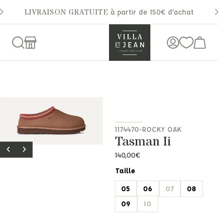
LIVRAISON GRATUITE
à partir de 150€ d'achat
1174470-ROCKY OAK
Tasman Ii
140,00
€
Taille
05
06
07
08
09
10