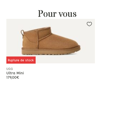
Pour vous
Rupture de stock
Rupture de
UGG
UGG
Ultra Mini
Ultra Mini
179,00
€
179,00
€