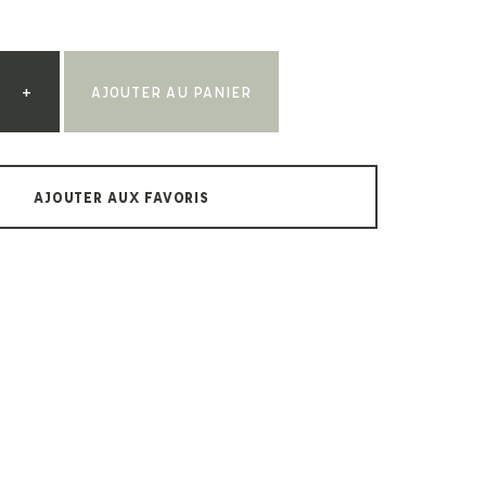
Paul & Shark
Veja
Paul Smith
Peuterey
+
AJOUTER AU PANIER
AJOUTER AUX FAVORIS