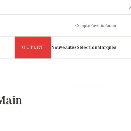
Compte
Favoris
Panier
OUTLET
Nouveautés
Sélection
Marques
Maison Sarah Lavoine
Philippe Model
Margaux Lonnberg
Puraai
Mother
Pyrenex
Main
Naghedi
Roseanna
New Balance
Salomon
NN07
SOEUR
Norse Projects
The Mercer Brand
Pascale Monvoisin
UGG