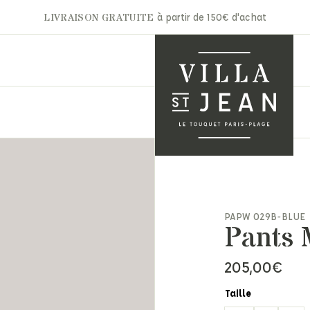
LIVRAISON GRATUITE
à partir de 150€ d'achat
A.P.C
Gertrude
Aurélie Bidermann
Ghoud
nets & Casquettes
Autry
Hidnander
PAPW 029B-BLUE
ntures
Pants 
Barbara Bui
Jacob Cohën
arpes & Étoles
Bon Parfumeur
JAKKE
ts & Moufles
205,00
€
Cala 1789
Jérôme Dreyfuss
ettes
Carhartt
Laurence Bras
ite maroquinerie
Taille
Claris Virot
Les Bonnes Soeurs
s