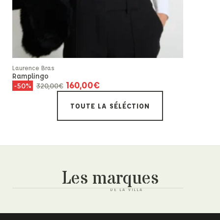
Laurence Bras
Laurence Br
Ramplingo
Adele
160,00
€
À p
320,00
€
-50%
-50%
TOUTE LA SÉLÉCTION
Les marques