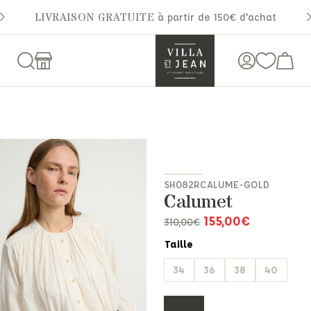
LIVRAISON GRATUITE
à partir de 150€ d'achat
SH082RCALUME-GOLD
Calumet
155,00
€
310,00
€
Taille
34
36
38
40