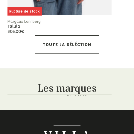
Rupture de stock
Margaux Lonnberg
Margaux Lo
Talula
Effy B/S
305,00
€
295,00
€
TOUTE LA SÉLÉCTION
Les marques