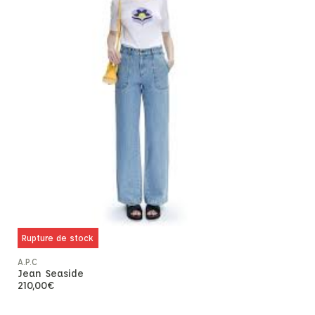
Rupture de stock
A.P.C
Jean Seaside
210,00
€