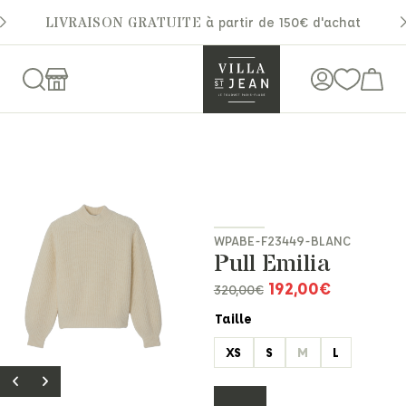
LIVRAISON GRATUITE
à partir de 150€ d'achat
WPABE-F23449-BLANC
Pull Emilia
192,00
€
320,00
€
Taille
XS
S
M
L