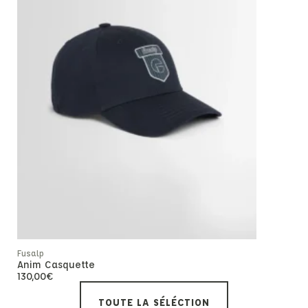
Fusalp
Fusalp
Casquette
Anim Casquette
90,00
€
130,00
€
TOUTE LA SÉLÉCTION