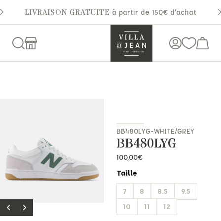
LIVRAISON GRATUITE
à partir de 150€ d'achat
BB480LYG-WHITE/GREY
BB480LYG
100,00
€
Taille
7
8
8.5
9.5
10
11
12