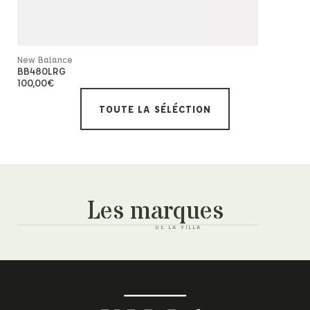
New Balance
New Balanc
BB480LRG
Ws327kb
100,00
€
130,00
€
TOUTE LA SÉLÉCTION
Les marques