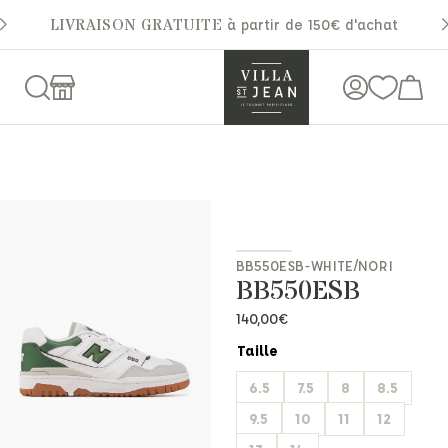
LIVRAISON GRATUITE
à partir de 150€ d'achat
BB550ESB-WHITE/NORI
BB550ESB
140,00
€
Taille
6.5
7.5
8
8.5
9.5
10
11
12