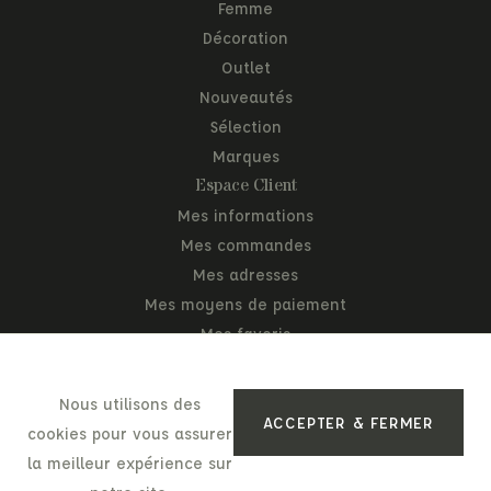
Femme
Décoration
Outlet
Nouveautés
Sélection
Marques
Espace Client
Mes informations
Mes commandes
Mes adresses
Mes moyens de paiement
Mes favoris
Mon panier
Nous utilisons des
ACCEPTER & FERMER
cookies pour vous assurer
la meilleur expérience sur
Mentions légales
Politique de confidentialité
C.G.V