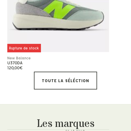
Rupture de stock
New Balance
New Balanc
U370DA
Ct500phb
120,00
€
À p
-30%
TOUTE LA SÉLÉCTION
Les marques