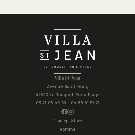
Villa St Jean
Avenue Saint Jean,
62520 Le Touquet-Paris-Plage
03 21 05 69 59
•
06 88 41 51 21
Concept Store
Homme