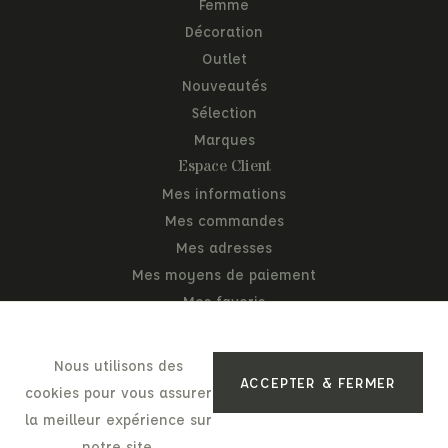
Femme
Décoration
Outlet
Nouveautés
Sélection
Marques
Espace Client
Mes informations
Mes commandes
Mes adresses
Mes moyens de paiement
Mes favoris
Mon panier
Nous utilisons des
ACCEPTER & FERMER
cookies pour vous assurer
la meilleur expérience sur
Mentions légales
Politique de confidentialité
C.G.V
notre site.