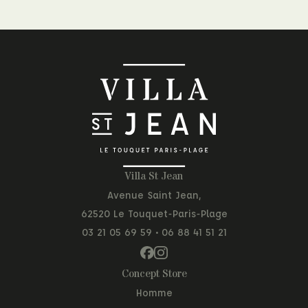
Villa St Jean
Avenue Saint Jean,
62520 Le Touquet-Paris-Plage
03 21 05 69 59
•
06 88 41 51 21
Concept Store
Homme