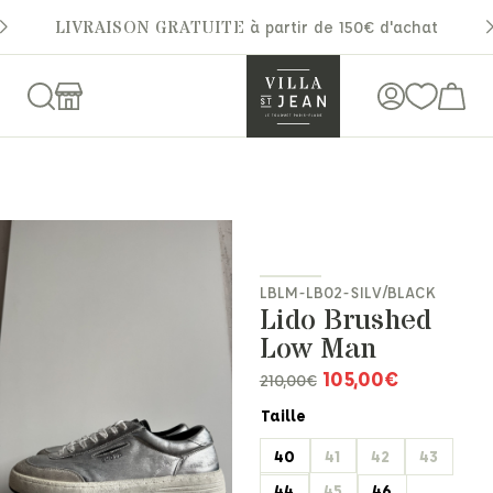
LIVRAISON GRATUITE
à partir de 150€ d'achat
LBLM-LB02-SILV/BLACK
Lido Brushed
Low Man
105,00
€
210,00
€
Taille
40
41
42
43
44
45
46