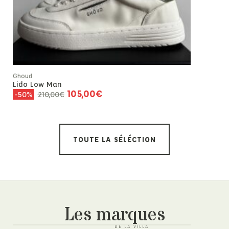
Ghoud
Rush Soft
220,00
€
Ghoud
Lido Low Man
105,00
€
210,00
€
-50%
TOUTE LA SÉLÉCTION
Les marques