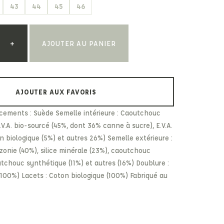
43
44
45
46
Paul & Shark
Veja
Paul Smith
Peuterey
+
AJOUTER AU PANIER
AJOUTER AUX FAVORIS
cements : Suède Semelle intérieure : Caoutchouc
.V.A. bio-sourcé (45%, dont 36% canne à sucre), E.V.A.
n biologique (5%) et autres 26%) Semelle extérieure :
nie (40%), silice minérale (23%), caoutchouc
utchouc synthétique (11%) et autres (16%) Doublure :
(100%) Lacets : Coton biologique (100%) Fabriqué au