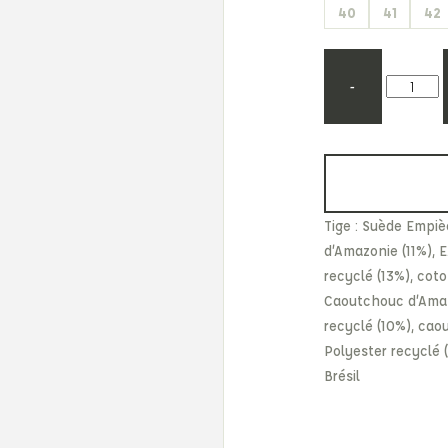
40
41
42
Etonic
Les Eaux Primordiales
From Future
Levi's
Fusalp
Maison Kitsuné
-
Tige : Suède Empiè
d’Amazonie (11%), E
recyclé (13%), coto
Caoutchouc d’Amazo
recyclé (10%), cao
Polyester recyclé 
Brésil