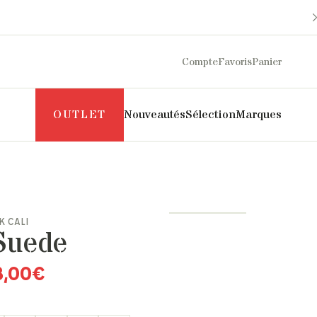
Compte
Favoris
Panier
OUTLET
Nouveautés
Sélection
Marques
Maison Sarah Lavoine
Philippe Model
Margaux Lonnberg
Puraai
K CALI
Mother
Pyrenex
 Suede
Naghedi
Roseanna
New Balance
Salomon
8,00
€
NN07
SOEUR
Norse Projects
The Mercer Brand
Pascale Monvoisin
UGG