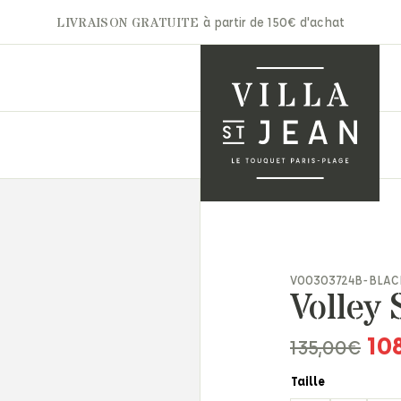
LIVRAISON GRATUITE
à partir de 150€ d'achat
A.P.C
Gertrude
Aurélie Bidermann
Ghoud
nets & Casquettes
Autry
Hidnander
VO0303724B-BLAC
ntures
Volley
Barbara Bui
Jacob Cohën
arpes & Étoles
Bon Parfumeur
JAKKE
ts & Moufles
10
135,00
€
Cala 1789
Jérôme Dreyfuss
ettes
Carhartt
Laurence Bras
ite maroquinerie
Taille
Claris Virot
Les Bonnes Soeurs
s