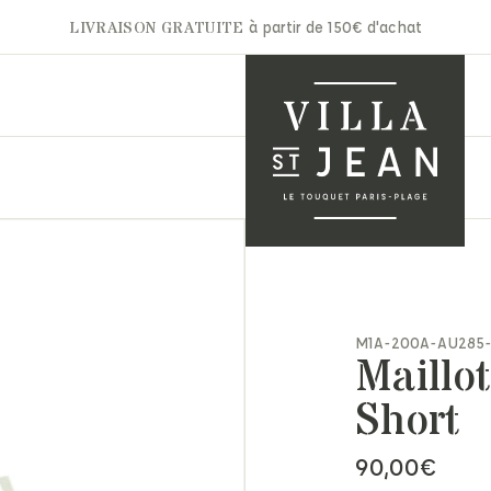
LIVRAISON GRATUITE
à partir de 150€ d'achat
A.P.C
Gertrude
Aurélie Bidermann
Ghoud
nets & Casquettes
Autry
Hidnander
M1A-200A-AU285
ntures
Maillo
Barbara Bui
Jacob Cohën
arpes & Étoles
Bon Parfumeur
JAKKE
ts & Moufles
Short
Cala 1789
Jérôme Dreyfuss
ettes
Carhartt
Laurence Bras
ite maroquinerie
90,00
€
Claris Virot
Les Bonnes Soeurs
s