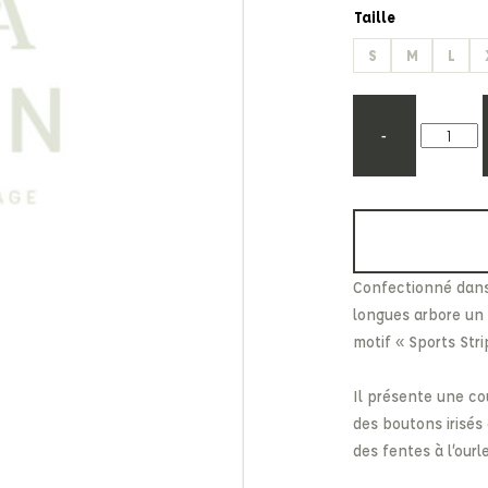
Etonic
Les Eaux Primordiales
Taille
From Future
Levi's
S
M
L
Fusalp
Maison Kitsuné
-
Confectionné dans
longues arbore un 
motif « Sports Stri
Il présente une co
des boutons irisés
des fentes à l’ourl