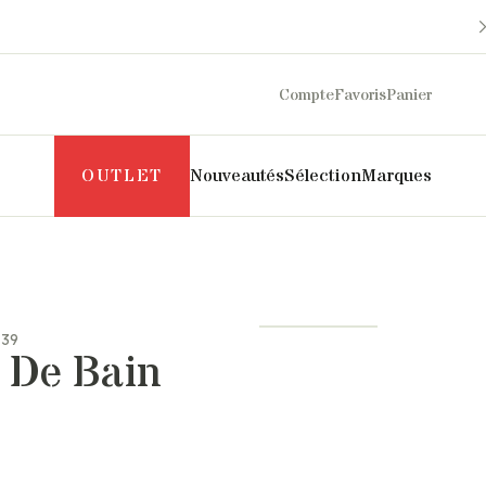
Compte
Favoris
Panier
OUTLET
Nouveautés
Sélection
Marques
Maison Sarah Lavoine
Philippe Model
Margaux Lonnberg
Puraai
-39
Mother
Pyrenex
t De Bain
Naghedi
Roseanna
New Balance
Salomon
NN07
SOEUR
Norse Projects
The Mercer Brand
Pascale Monvoisin
UGG