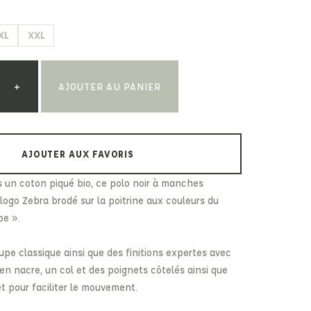
Paul & Shark
Veja
Paul Smith
XL
XXL
Peuterey
+
AJOUTER AU PANIER
AJOUTER AUX FAVORIS
 un coton piqué bio, ce polo noir à manches
logo Zebra brodé sur la poitrine aux couleurs du
pe ».
upe classique ainsi que des finitions expertes avec
 en nacre, un col et des poignets côtelés ainsi que
et pour faciliter le mouvement.