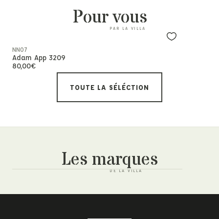
Pour vous
Rupture de
NN07
NN07
Adam App 3209
Hope 6683
80,00
€
190,00
€
TOUTE LA SÉLÉCTION
Les marques