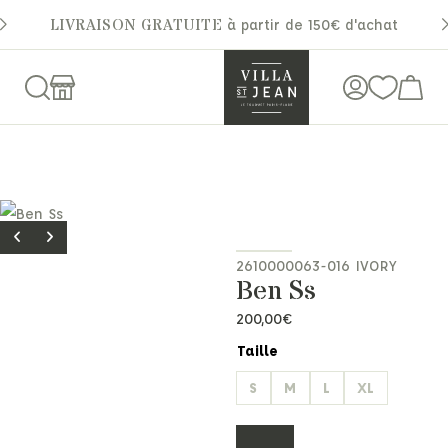
LIVRAISON GRATUITE
à partir de 150€ d'achat
2610000063-016 IVORY
Ben Ss
200,00
€
Taille
S
M
L
XL