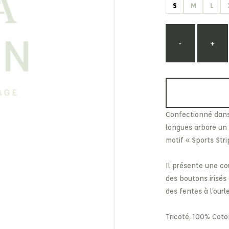
S
M
L
Etonic
Les Eaux Primordiales
From Future
Levi's
Fusalp
Maison Kitsuné
-
+
Confectionné dans
longues arbore un 
motif « Sports Stri
Il présente une co
des boutons irisés
des fentes à l’ourl
Tricoté, 100% Cot