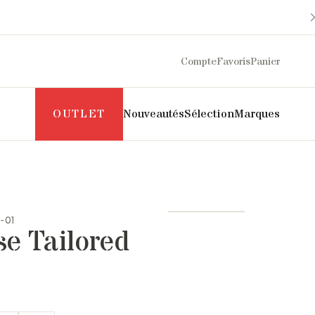
Compte
Favoris
Panier
OUTLET
Nouveautés
Sélection
Marques
Maison Sarah Lavoine
Philippe Model
Margaux Lonnberg
Puraai
-01
Mother
Pyrenex
e Tailored
Naghedi
Roseanna
New Balance
Salomon
NN07
SOEUR
Norse Projects
The Mercer Brand
Pascale Monvoisin
UGG