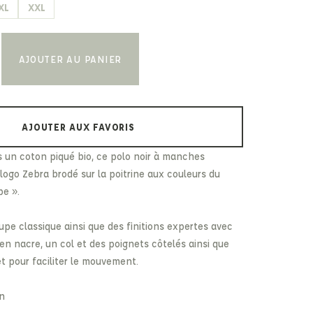
XL
XXL
Paul & Shark
Veja
Paul Smith
Peuterey
AJOUTER AU PANIER
AJOUTER AUX FAVORIS
 un coton piqué bio, ce polo noir à manches
logo Zebra brodé sur la poitrine aux couleurs du
pe ».
upe classique ainsi que des finitions expertes avec
 en nacre, un col et des poignets côtelés ainsi que
et pour faciliter le mouvement.
on