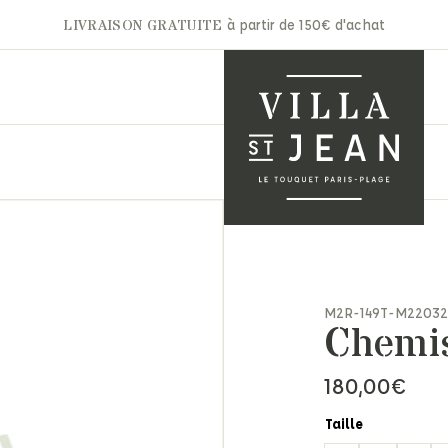
LIVRAISON GRATUITE
à partir de 150€ d'achat
A.P.C
Gertrude
Aurélie Bidermann
Ghoud
nets & Casquettes
Autry
Hidnander
M2R-149T-M22032
ntures
Chemis
Barbara Bui
Jacob Cohën
arpes & Étoles
Bon Parfumeur
JAKKE
ts & Moufles
180,00
€
Cala 1789
Jérôme Dreyfuss
ettes
Carhartt
Laurence Bras
ite maroquinerie
Taille
Claris Virot
Les Bonnes Soeurs
s