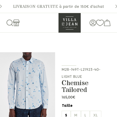
LIVRAISON GRATUITE
à partir de 150€ d'achat
M2R-149T-L21923-40-
LIGHT BLUE
Chemise
Tailored
165,00
€
Taille
S
M
L
XL