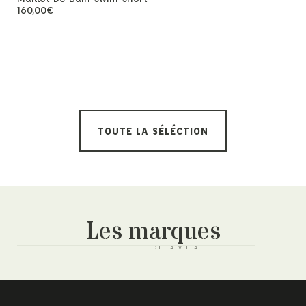
160,00
€
Paul Smith
Boxer Tru
60,00
€
TOUTE LA SÉLÉCTION
Les marques