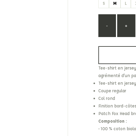
S
M
L
Etonic
Les Eaux Primordiales
From Future
Levi's
Fusalp
Maison Kitsuné
-
+
Tee-shirt en jersey
agrémenté d’un pat
Tee-shirt en jerse
Coupe regular
Col rond
Finition bord-côtes
Patch Fox Head bro
Composition :
• 100 % coton biol