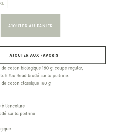
XL
Paul & Shark
Veja
Paul Smith
Peuterey
AJOUTER AU PANIER
AJOUTER AUX FAVORIS
 de coton biologique 180 g, coupe regular,
ch Fox Head brodé sur la poitrine.
y de coton classique 180 g
 à l’encolure
dé sur la poitrine
ogique