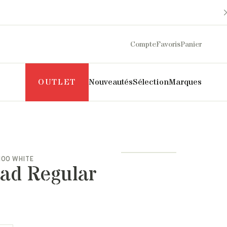
Compte
Favoris
Panier
OUTLET
Nouveautés
Sélection
Marques
Maison Sarah Lavoine
Philippe Model
Margaux Lonnberg
Puraai
100 WHITE
Mother
Pyrenex
ad Regular
Naghedi
Roseanna
New Balance
Salomon
NN07
SOEUR
Norse Projects
The Mercer Brand
Pascale Monvoisin
UGG