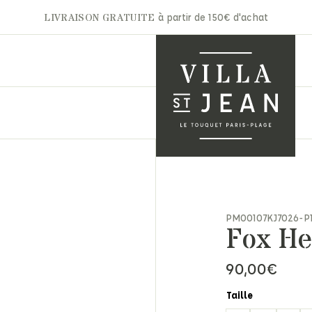
LIVRAISON GRATUITE
à partir de 150€ d'achat
A.P.C
Gertrude
Aurélie Bidermann
Ghoud
nets & Casquettes
Autry
Hidnander
PM00107KJ7026-P
ntures
Fox He
Barbara Bui
Jacob Cohën
arpes & Étoles
Bon Parfumeur
JAKKE
ts & Moufles
90,00
€
Cala 1789
Jérôme Dreyfuss
ettes
Carhartt
Laurence Bras
ite maroquinerie
Taille
Claris Virot
Les Bonnes Soeurs
s