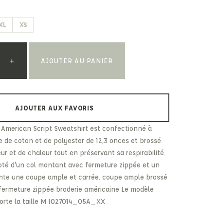
Paul & Shark
Veja
Paul Smith
XL
XS
Peuterey
+
AJOUTER AU PANIER
AJOUTER AUX FAVORIS
 American Script Sweatshirt est confectionné à
e de coton et de polyester de 12,3 onces et brossé
ur et de chaleur tout en préservant sa respirabilité.
oté d’un col montant avec fermeture zippée et un
sente une coupe ample et carrée. coupe ample brossé
fermeture zippée broderie américaine Le modèle
porte la taille M I027014_05A_XX