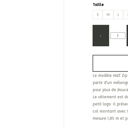
Etonic
Les Eaux Primordiales
Taille
From Future
Levi's
S
M
L
Fusalp
Maison Kitsuné
-
Le modèle Half Zip
partir d’un mélang
pour plus de douce
Le vêtement est d
petit logo. Il pré
col montant avec 
mesure 1,85 m et 