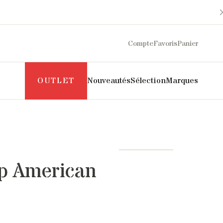
Compte
Favoris
Panier
OUTLET
Nouveautés
Sélection
Marques
Maison Sarah Lavoine
Philippe Model
Margaux Lonnberg
Puraai
Mother
Pyrenex
ip American
Naghedi
Roseanna
New Balance
Salomon
NN07
SOEUR
Norse Projects
The Mercer Brand
Pascale Monvoisin
UGG