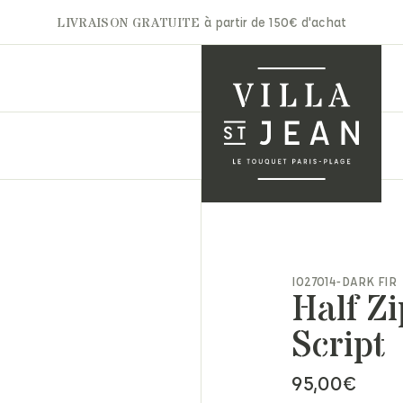
LIVRAISON GRATUITE
à partir de 150€ d'achat
A.P.C
Gertrude
Aurélie Bidermann
Ghoud
nets & Casquettes
Autry
Hidnander
I027014-DARK FIR
ntures
Half Z
Barbara Bui
Jacob Cohën
arpes & Étoles
Bon Parfumeur
JAKKE
ts & Moufles
Script
Cala 1789
Jérôme Dreyfuss
ettes
Carhartt
Laurence Bras
ite maroquinerie
95,00
€
Claris Virot
Les Bonnes Soeurs
s