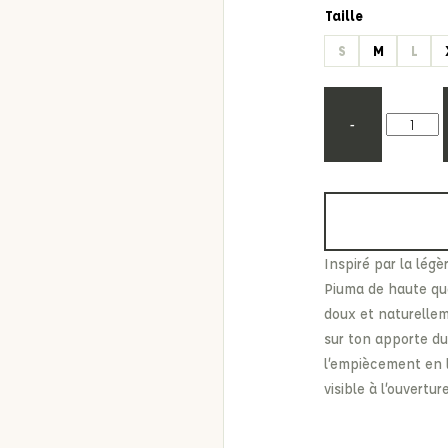
Etonic
Les Eaux Primordiales
Taille
From Future
Levi's
S
M
L
Fusalp
Maison Kitsuné
-
Inspiré par la lég
Piuma de haute qual
doux et naturellem
sur ton apporte du
l’empiècement en l
visible à l’ouvertur