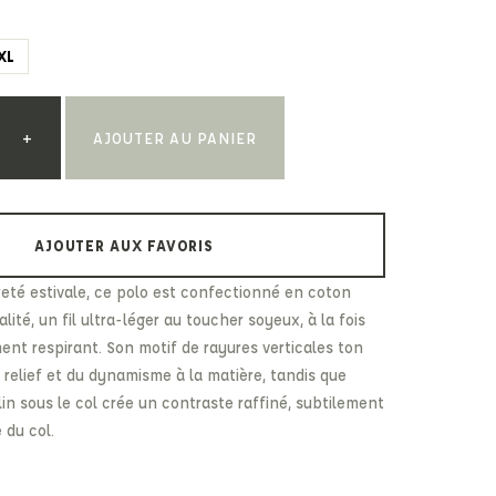
Paul & Shark
Veja
Paul Smith
XL
Peuterey
+
AJOUTER AU PANIER
AJOUTER AUX FAVORIS
èreté estivale, ce polo est confectionné en coton
ité, un fil ultra-léger au toucher soyeux, à la fois
ent respirant. Son motif de rayures verticales ton
 relief et du dynamisme à la matière, tandis que
in sous le col crée un contraste raffiné, subtilement
e du col.