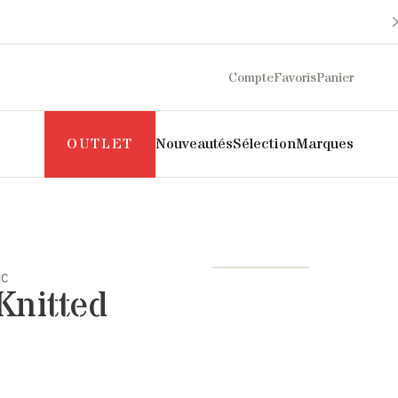
Compte
Favoris
Panier
OUTLET
Nouveautés
Sélection
Marques
Maison Sarah Lavoine
Philippe Model
Margaux Lonnberg
Puraai
NC
Mother
Pyrenex
Knitted
Naghedi
Roseanna
New Balance
Salomon
NN07
SOEUR
Norse Projects
The Mercer Brand
Pascale Monvoisin
UGG