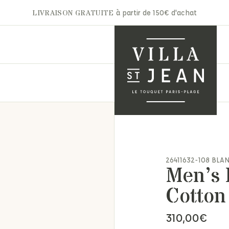
LIVRAISON GRATUITE
à partir de 150€ d'achat
A.P.C
Gertrude
Aurélie Bidermann
Ghoud
nets & Casquettes
Autry
Hidnander
26411632-108 BLA
ntures
Men’s 
Barbara Bui
Jacob Cohën
arpes & Étoles
Bon Parfumeur
JAKKE
ts & Moufles
Cotton
Cala 1789
Jérôme Dreyfuss
ettes
Carhartt
Laurence Bras
ite maroquinerie
310,00
€
Claris Virot
Les Bonnes Soeurs
s