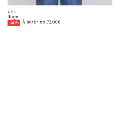
A.P.C
Sweat Sta
270,00
€
A.P.C
Hugo
À partir de
72,00
€
-40%