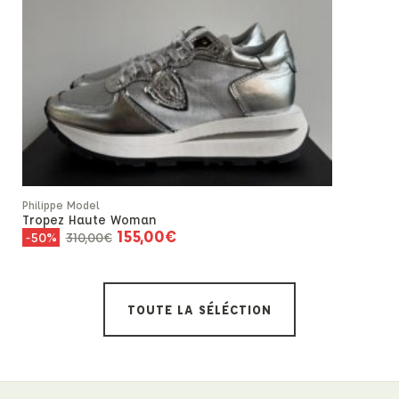
Rupture de
Jérôme Drey
Luis
590,00
€
Philippe Model
Tropez Haute Woman
155,00
€
310,00
€
-50%
TOUTE LA SÉLÉCTION