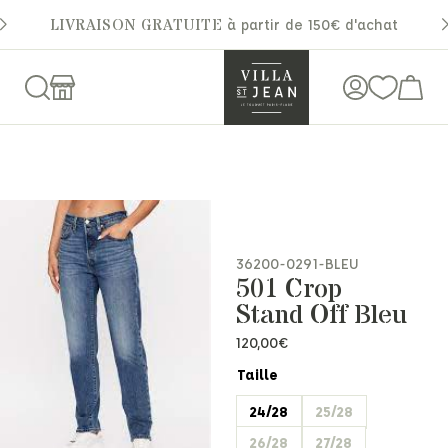
LIVRAISON GRATUITE
à partir de 150€ d'achat
36200-0291-BLEU
501 Crop
Stand Off Bleu
120,00
€
Taille
24/28
25/28
26/28
27/28