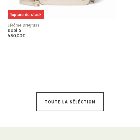
Rupture de stock
Jérôme Dreyfuss
Bobi S
480,00
€
Norse Proje
Parka Rokk
1 090,00
€
TOUTE LA SÉLÉCTION