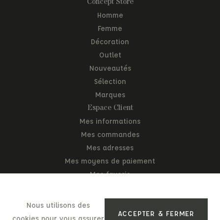
Concept Store
Homme
Femme
Décoration
Outlet
Nouveautés
Sélection
Marques
Espace Client
Mes informations
Mes commandes
Mes adresses
Mes moyens de paiement
Mes favoris
Mon panier
Nous utilisons des
ACCEPTER & FERMER
cookies pour vous assurer