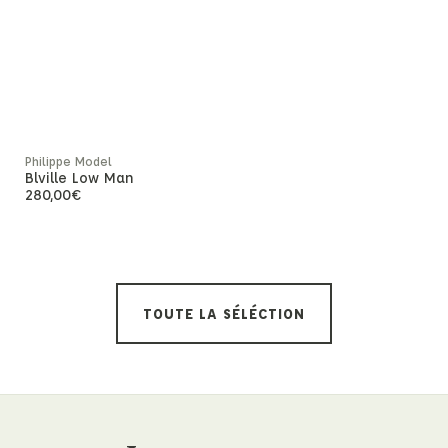
Ribcage S
130,00
€
Philippe Model
Blville Low Man
280,00
€
TOUTE LA SÉLÉCTION