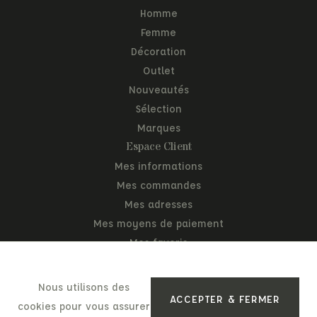
Homme
Femme
Décoration
Outlet
Nouveautés
Sélection
Marques
Espace Client
Mes informations
Mes commandes
Mes adresses
Mes moyens de paiement
Mes favoris
Mon panier
Nous utilisons des
ACCEPTER & FERMER
cookies pour vous assurer