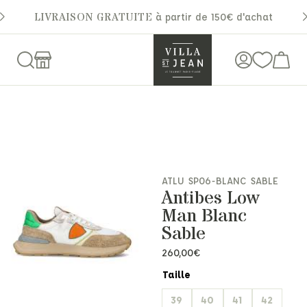
LIVRAISON GRATUITE
à partir de 150€ d'achat
ATLU SP06-BLANC SABLE
Antibes Low
Man Blanc
Sable
260,00
€
Taille
39
40
41
42