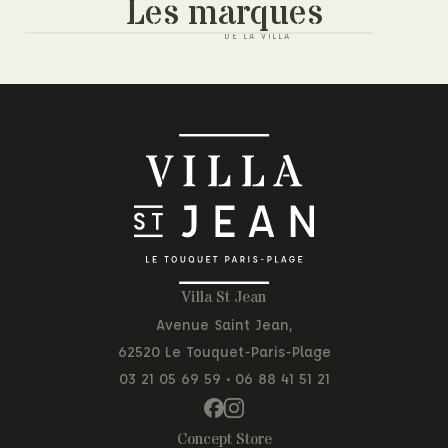
Les marques
Villa St Jean
Avenue Saint Jean,
62520 Le Touquet-Paris-Plage
03 21 05 69 59
•
06 88 41 51 21
Concept Store