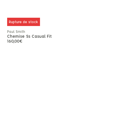
Rupture de stock
Paul Smith
Chemise Ss Casual Fit
160,00
€
Ghoud
Lido Low 
210
-50%