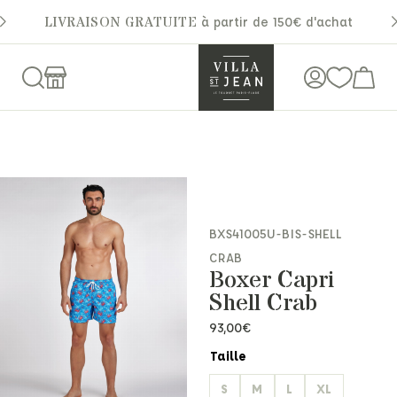
LIVRAISON GRATUITE
à partir de 150€ d'achat
BXS41005U-BIS-SHELL
CRAB
Boxer Capri
Shell Crab
93,00
€
Taille
S
M
L
XL