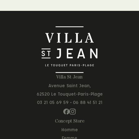
Villa St Jean
Avenue Saint Jean,
62520 Le Touquet-Paris-Plage
03 21 05 69 59
•
06 88 41 51 21
Concept Store
Homme
Femme