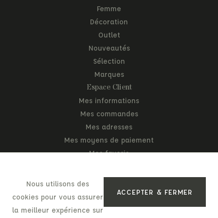
Femme
Décoration
Outlet
Nouveautés
Sélection
Marques
Espace Client
Mes informations
Mes commandes
Mes adresses
Mes moyens de paiement
Mes favoris
Mon panier
Nous utilisons des
ACCEPTER & FERMER
cookies pour vous assurer
la meilleur expérience sur
Mentions légales
Politique de confidentialité
C.G.V