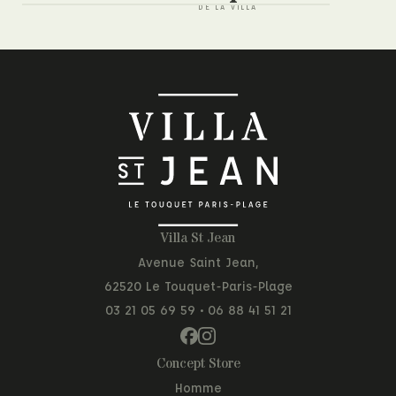
Villa St Jean
Avenue Saint Jean,
62520 Le Touquet-Paris-Plage
03 21 05 69 59
•
06 88 41 51 21
Concept Store
Homme