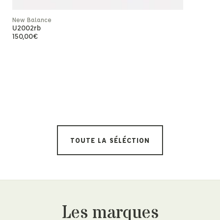
New Balance
U2002rb
150,00
€
Maison Kits
Faded Com
130,00
€
TOUTE LA SÉLÉCTION
Les marques