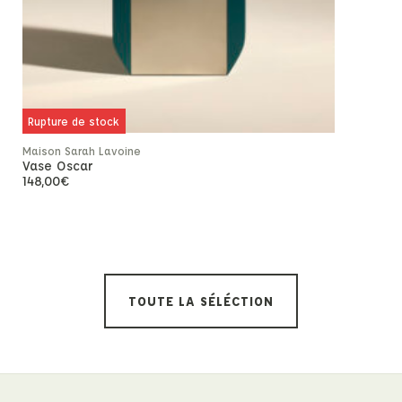
Rupture de
Rupture de stock
Pascale Mon
Maison Sarah Lavoine
Taylor N°2
Vase Oscar
525,00
€
148,00
€
TOUTE LA SÉLÉCTION