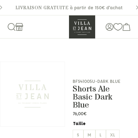
LIVRAISON GRATUITE
à partir de 150€ d'achat
BFS41005U-DARK BLUE
Shorts Ale
Basic Dark
Blue
76,00
€
Taille
S
M
L
XL