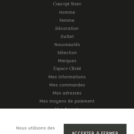
Concept Store
Homme
Femme
Décoration
Outlet
Nouveautés
Sélection
Marques
Espace Client
Mes informations
Mes commandes
Mes adresses
Mes moyens de paiement
Mes favoris
Mon panier
Nous utilisons des
ACCEPTER & FERMER