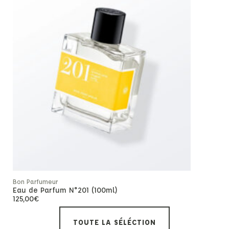
Bon Parfumeur
Bon Parfume
Eau de Parfum N°201 (100ml)
Eau de Pa
125,00
€
65,00
€
TOUTE LA SÉLÉCTION