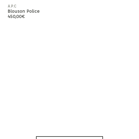
A.P.C
Blouson Police
450,00
€