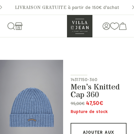
LIVRAISON GRATUITE
à partir de 150€ d'achat
14317150-360
Men’s Knitted
Cap 360
47,50
€
95,00
€
Rupture de stock
AJOUTER AUX