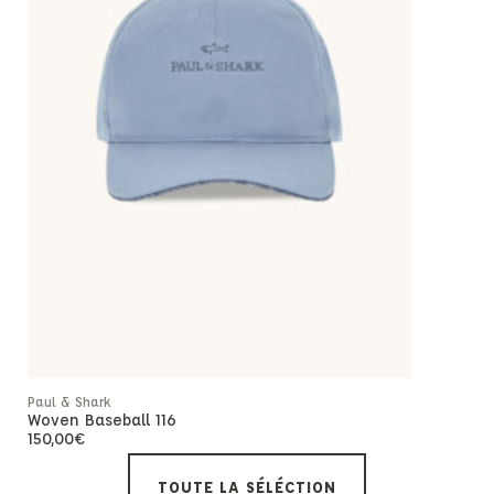
Rupture de
Paul & Shark
Paul & Shar
Woven Baseball 116
Men’s Knit
150,00
€
95,
-50%
TOUTE LA SÉLÉCTION