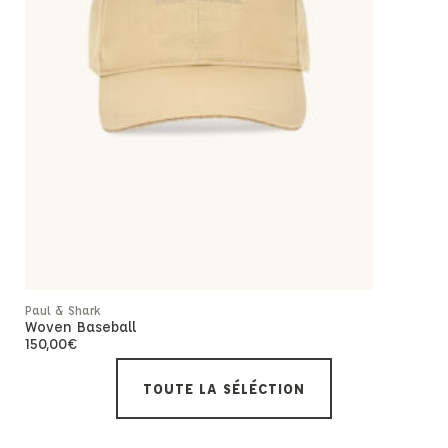
Rupture de
Paul & Shark
Paul & Shar
Woven Baseball
Men’s Kni
150,00
€
95,
-50%
TOUTE LA SÉLÉCTION