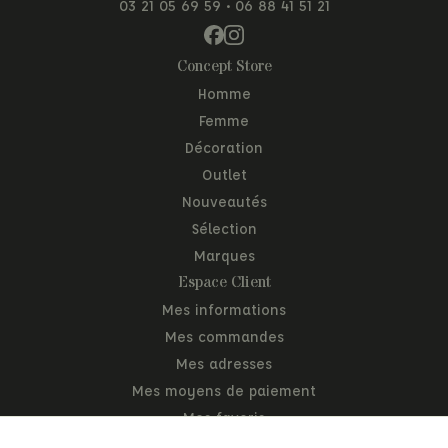
03 21 05 69 59
•
06 88 41 51 21
Concept Store
Homme
Femme
Décoration
Outlet
Nouveautés
Sélection
Marques
Espace Client
Mes informations
Mes commandes
Mes adresses
Mes moyens de paiement
Mes favoris
Mon panier