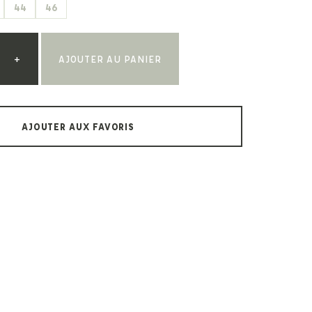
44
46
Paul & Shark
Veja
Paul Smith
Peuterey
+
AJOUTER AU PANIER
AJOUTER AUX FAVORIS