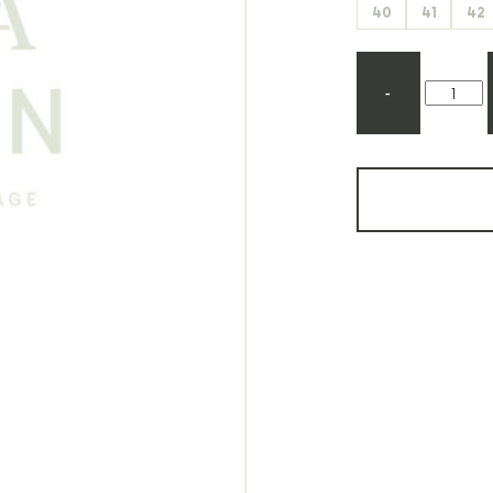
40
41
42
Etonic
Les Eaux Primordiales
From Future
Levi's
Fusalp
Maison Kitsuné
-