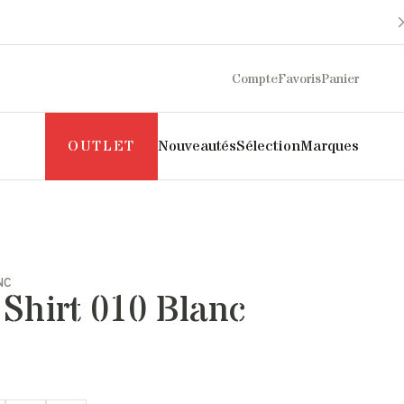
Compte
Favoris
Panier
OUTLET
Nouveautés
Sélection
Marques
Maison Sarah Lavoine
Philippe Model
Margaux Lonnberg
Puraai
NC
Mother
Pyrenex
 Shirt 010 Blanc
Naghedi
Roseanna
New Balance
Salomon
NN07
SOEUR
Norse Projects
The Mercer Brand
Pascale Monvoisin
UGG