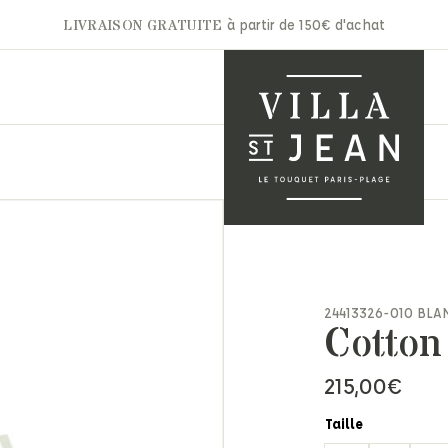
LIVRAISON GRATUITE
à partir de 150€ d'achat
A.P.C
Gertrude
Aurélie Bidermann
Ghoud
nets & Casquettes
Autry
Hidnander
24413326-010 BLA
ntures
Cotton
Barbara Bui
Jacob Cohën
arpes & Étoles
Bon Parfumeur
JAKKE
ts & Moufles
215,00
€
Cala 1789
Jérôme Dreyfuss
ettes
Carhartt
Laurence Bras
ite maroquinerie
Taille
Claris Virot
Les Bonnes Soeurs
s