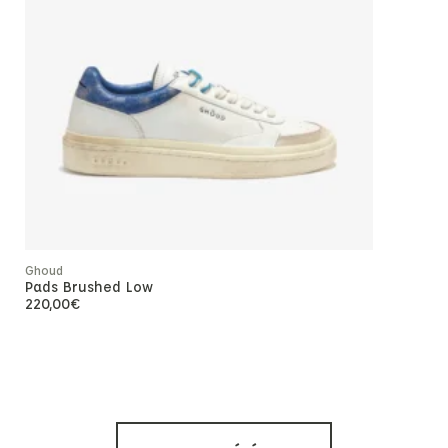
Ghoud
Pads Brushed Low
220,00
€
Philippe Mod
Tropez Lo
270
-50%