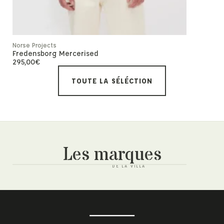
Philippe Mod
Prsx High
390,00
€
Norse Projects
Fredensborg Mercerised
295,00
€
TOUTE LA SÉLÉCTION
Les marques