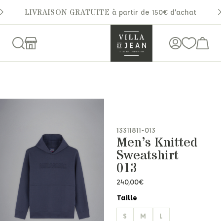
LIVRAISON GRATUITE
à partir de 150€ d'achat
13311811-013
Men’s Knitted
Sweatshirt
013
240,00
€
Taille
S
M
L