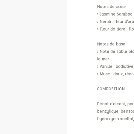
Notes de cœur
› Jasmine Sambac : 
› Neroli : fleur d’o
› Fleur de tiare : f
Notes de base
› Note de sable bl
la mer
› Vanille : addictiv
› Musc : doux, réc
COMPOSITION
Dénat d’alcool, par
benzylique, benzoa
hydroxycitronellal,