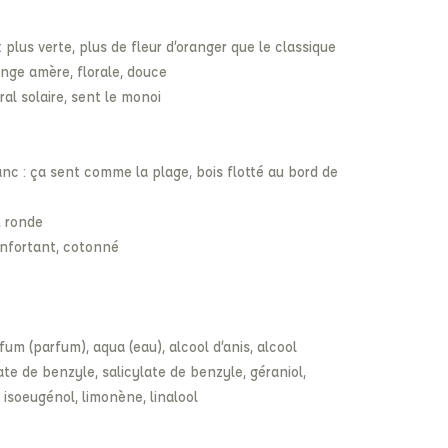
plus verte, plus de fleur d’oranger que le classique
range amère, florale, douce
loral solaire, sent le monoi
anc : ça sent comme la plage, bois flotté au bord de
e, ronde
onfortant, cotonné
fum (parfum), aqua (eau), alcool d’anis, alcool
te de benzyle, salicylate de benzyle, géraniol,
 isoeugénol, limonène, linalool