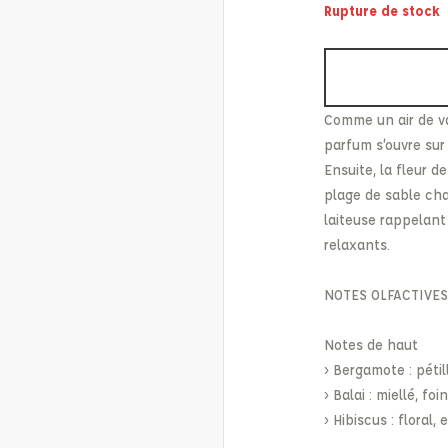
Rupture de stock
Etonic
Les Eaux Primordiales
From Future
Levi's
Fusalp
Maison Kitsuné
Comme un air de va
parfum s’ouvre sur
Ensuite, la fleur d
plage de sable cha
laiteuse rappelant
relaxants.
NOTES OLFACTIVES
Notes de haut
› Bergamote : pétil
› Balai : miellé, foin
› Hibiscus : floral, 