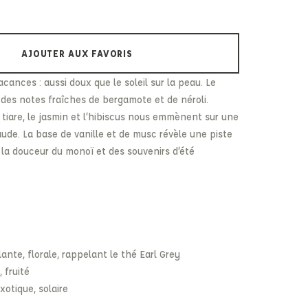
Paul & Shark
Veja
Paul Smith
Peuterey
AJOUTER AUX FAVORIS
cances : aussi doux que le soleil sur la peau. Le
 des notes fraîches de bergamote et de néroli.
e tiare, le jasmin et l’hibiscus nous emmènent sur une
ude. La base de vanille et de musc révèle une piste
 la douceur du monoï et des souvenirs d’été
lante, florale, rappelant le thé Earl Grey
, fruité
exotique, solaire