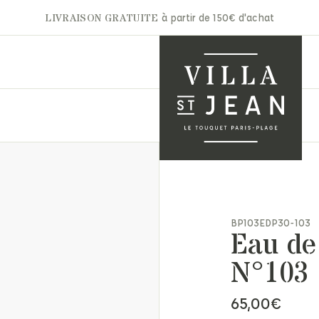
LIVRAISON GRATUITE
à partir de 150€ d'achat
A.P.C
Gertrude
Aurélie Bidermann
Ghoud
nets & Casquettes
Autry
Hidnander
BP103EDP30-103
ntures
Eau de
Barbara Bui
Jacob Cohën
arpes & Étoles
Bon Parfumeur
JAKKE
ts & Moufles
N°103 
Cala 1789
Jérôme Dreyfuss
ettes
Carhartt
Laurence Bras
ite maroquinerie
65,00
€
Claris Virot
Les Bonnes Soeurs
s