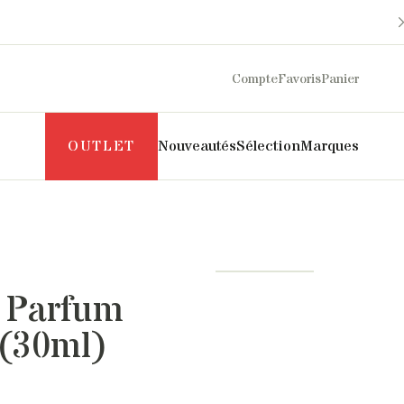
Compte
Favoris
Panier
OUTLET
Nouveautés
Sélection
Marques
Maison Sarah Lavoine
Philippe Model
Margaux Lonnberg
Puraai
Mother
Pyrenex
 Parfum
Naghedi
Roseanna
New Balance
Salomon
(30ml)
NN07
SOEUR
Norse Projects
The Mercer Brand
Pascale Monvoisin
UGG