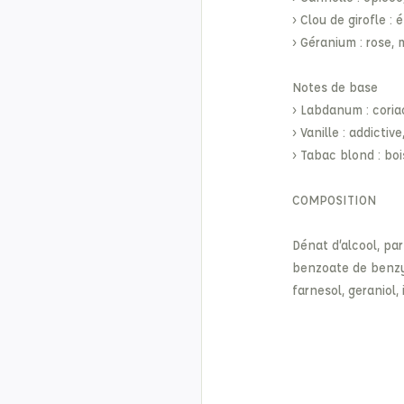
› Clou de girofle :
› Géranium : rose,
Notes de base
› Labdanum : coriac
› Vanille : addictiv
› Tabac blond : boi
COMPOSITION
Dénat d’alcool, pa
benzoate de benzyle
farnesol, geraniol,