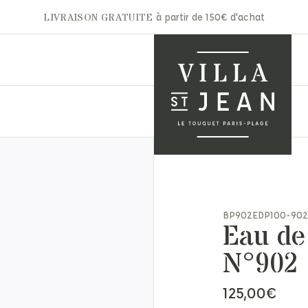
LIVRAISON GRATUITE
à partir de 150€ d'achat
A.P.C
Gertrude
Aurélie Bidermann
Ghoud
nets & Casquettes
Autry
Hidnander
BP902EDP100-902
ntures
Eau de
Barbara Bui
Jacob Cohën
arpes & Étoles
Bon Parfumeur
JAKKE
ts & Moufles
N°902 
Cala 1789
Jérôme Dreyfuss
ettes
Carhartt
Laurence Bras
ite maroquinerie
125,00
€
Claris Virot
Les Bonnes Soeurs
s