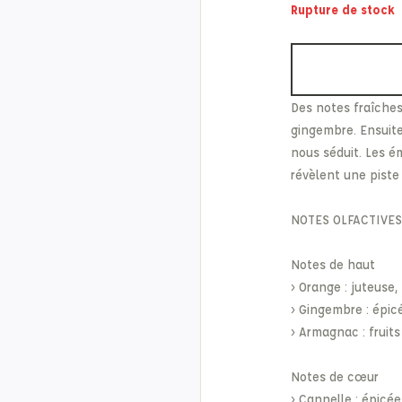
Rupture de stock
Etonic
Les Eaux Primordiales
From Future
Levi's
Fusalp
Maison Kitsuné
Des notes fraîches
gingembre. Ensuite,
nous séduit. Les é
révèlent une piste
NOTES OLFACTIVES
Notes de haut
› Orange : juteuse,
› Gingembre : épicé
› Armagnac : fruits
Notes de cœur
› Cannelle : épicé