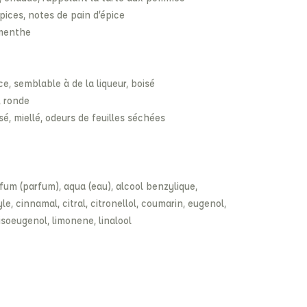
 épices, notes de pain d’épice
 menthe
e, semblable à de la liqueur, boisé
e, ronde
sé, miellé, odeurs de feuilles séchées
rfum (parfum), aqua (eau), alcool benzylique,
, cinnamal, citral, citronellol, coumarin, eugenol,
 isoeugenol, limonene, linalool