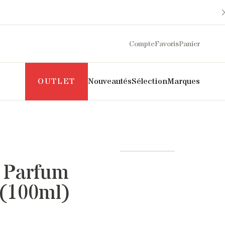
Compte
Favoris
Panier
OUTLET
Nouveautés
Sélection
Marques
Maison Sarah Lavoine
Philippe Model
Margaux Lonnberg
Puraai
Mother
Pyrenex
 Parfum
Naghedi
Roseanna
New Balance
Salomon
(100ml)
NN07
SOEUR
Norse Projects
The Mercer Brand
Pascale Monvoisin
UGG