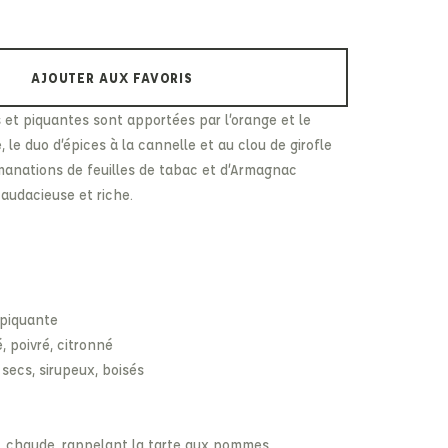
Paul & Shark
Veja
Paul Smith
Peuterey
AJOUTER AUX FAVORIS
 et piquantes sont apportées par l’orange et le
 le duo d’épices à la cannelle et au clou de girofle
manations de feuilles de tabac et d’Armagnac
 audacieuse et riche.
 piquante
, poivré, citronné
 secs, sirupeux, boisés
e, chaude, rappelant la tarte aux pommes